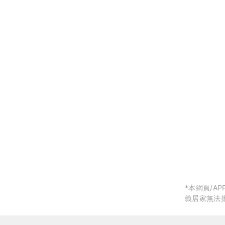
局部修
局部裝
生活金
生活金
*本網頁/
義居家無法