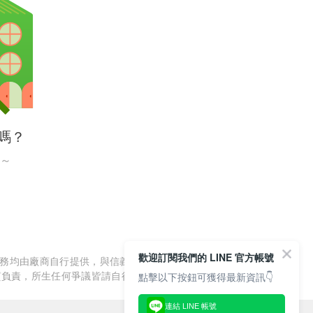
嗎？
～
歡迎訂閱我們的 LINE 官方帳號
服務均由廠商自行提供，與信義房屋/信義居家無涉，信義房屋/信
質負責，所生任何爭議皆請自行與廠商協調解決。
點擊以下按鈕可獲得最新資訊👇
連結 LINE 帳號