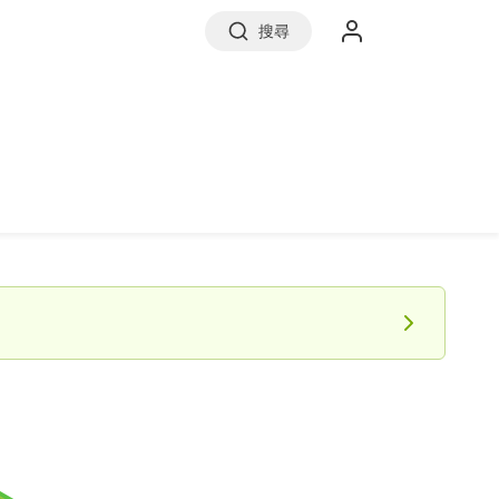
搜尋
實價登錄
前往信義房屋