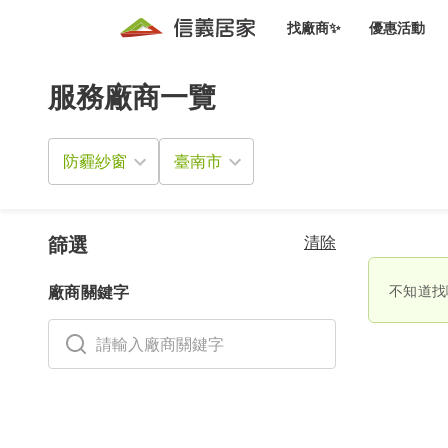
找廠商✨
優惠活動
服務廠商一覽
知識文
免費諮詢服務
前往
廠商募集
人才招募
居住好生活講座
設計裝
買屋
居住服務免費諮詢
防霾紗窗
室內設
設計裝
會員活動優惠
設計裝
搬家清
冷氣清洗(限時優惠)
新會員大禮包
免費居住好生
清除
室內設
篩選
優質搬
信義客戶優惠
不知道找
廠商關鍵字
清潔除
信義成交客戶福利專區
清潔消
家居設
長照設