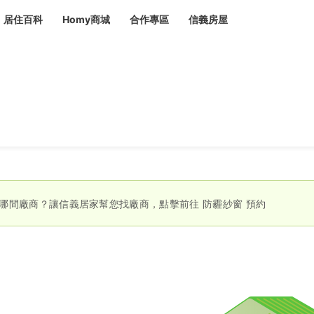
居住百科
Homy商城
合作專區
信義房屋
章
 設計裝潢 大館
潢
賣屋
租屋
計
居家設計
裝修攻略
生活提案
居家新聞
潢
潢
運
活講座
服務滿意度抽獎
電子報隱藏優惠
計
軟裝設計
包租代管
家
驗屋服務
哪間廠商？讓信義居家幫您找廠商，點擊前往
防霾紗窗
預約
蟲
毒
冷氣清洗
整理收納
專業除蟲
備
備
系統家具
隱形鐵窗
油漆塗料