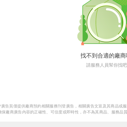
繕
修
融
融
產物保險
找不到合適的廠商
請服務人員幫你找吧
APP廣告頁僅提供廠商預約相關服務刊登廣告，相關廣告文宣及其商品或
擔保廠商廣告內容的正確性、可信度或即時性，亦不為其商品、服務品