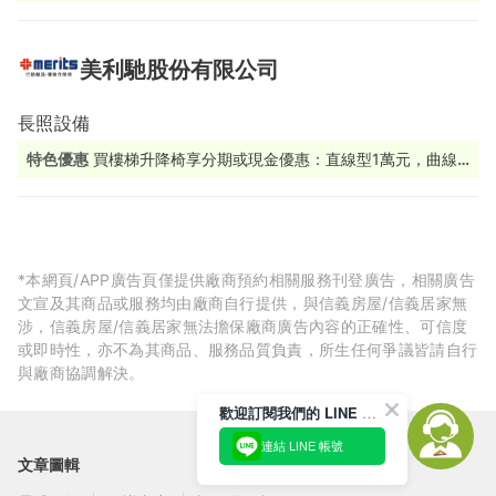
家安全健檢 (至2026年底)
美利馳股份有限公司
長照設備
特色優惠
買樓梯升降椅享分期或現金優惠：直線型1萬元，曲線
型2萬元！馬上填寫詢價表單→https://reurl.cc/vLONYo
*本網頁/APP廣告頁僅提供廠商預約相關服務刊登廣告，相關廣告
文宣及其商品或服務均由廠商自行提供，與信義房屋/信義居家無
涉，信義房屋/信義居家無法擔保廠商廣告內容的正確性、可信度
或即時性，亦不為其商品、服務品質負責，所生任何爭議皆請自行
與廠商協調解決。
歡迎訂閱我們的 LINE 官方帳號
連結 LINE 帳號
文章圖輯