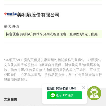
家安全健檢 (至2026年底)
美利馳股份有限公司
長照設備
特色優惠
買樓梯升降椅享分期或現金優惠：直線型1萬元，曲線
型2萬元！馬上填寫詢價表單→https://reurl.cc/vLONYo
*本網頁/APP廣告頁僅提供廠商預約相關服務刊登廣告，相關廣告
文宣及其商品或服務均由廠商自行提供，與信義房屋/信義居家無
涉，信義房屋/信義居家無法擔保廠商廣告內容的正確性、可信度
或即時性，亦不為其商品、服務品質負責，所生任何爭議皆請自行
與廠商協調解決。
歡迎訂閱我們的 LINE 官方帳號
連結 LINE 帳號
文章圖輯