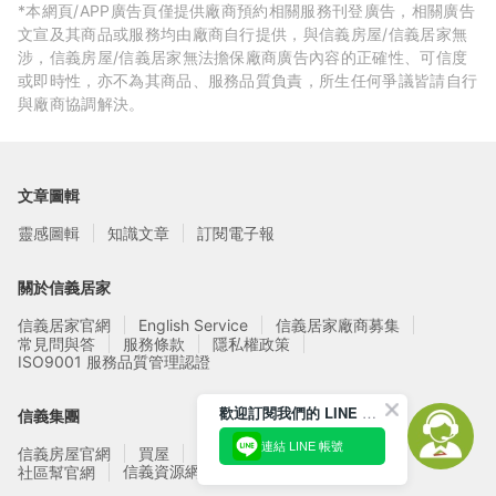
*本網頁/APP廣告頁僅提供廠商預約相關服務刊登廣告，相關廣告
文宣及其商品或服務均由廠商自行提供，與信義房屋/信義居家無
涉，信義房屋/信義居家無法擔保廠商廣告內容的正確性、可信度
或即時性，亦不為其商品、服務品質負責，所生任何爭議皆請自行
與廠商協調解決。
文章圖輯
靈感圖輯
知識文章
訂閱電子報
關於信義居家
信義居家官網
English Service
信義居家廠商募集
常見問與答
服務條款
隱私權政策
ISO9001 服務品質管理認證
歡迎訂閱我們的 LINE 官方帳號
信義集團
連結 LINE 帳號
信義房屋官網
買屋
賣屋
租屋
實價登錄
信義資源網站
社區幫官網