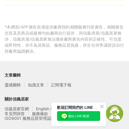
雙北地區) 2.年輕認真、專業的搬家團隊 3.五星服務、價格親民
4.弱勢族群搬家享優惠
*本網頁/APP廣告頁僅提供廠商預約相關服務刊登廣告，相關廣告
文宣及其商品或服務均由廠商自行提供，與信義房屋/信義居家無
涉，信義房屋/信義居家無法擔保廠商廣告內容的正確性、可信度
或即時性，亦不為其商品、服務品質負責，所生任何爭議皆請自行
與廠商協調解決。
文章圖輯
靈感圖輯
知識文章
訂閱電子報
關於信義居家
歡迎訂閱我們的 LINE 官方帳號
信義居家官網
English Service
信義居家廠商募集
常見問與答
服務條款
隱私權政策
連結 LINE 帳號
ISO9001 服務品質管理認證