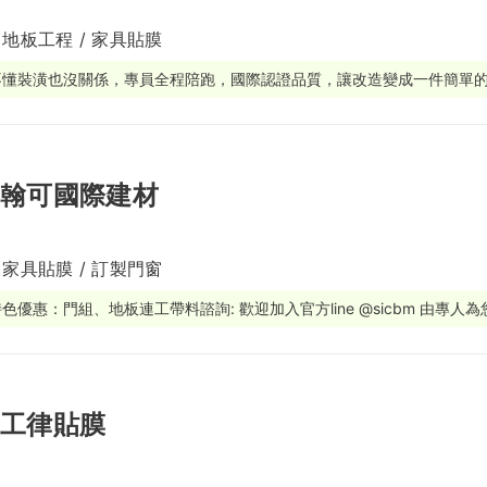
 地板工程 / 家具貼膜
繕
修
不懂裝潢也沒關係，專員全程陪跑，國際認證品質，讓改造變成一件簡單
融
融
產物保險
翰可國際建材
 家具貼膜 / 訂製門窗
色優惠：門組、地板連工帶料諮詢: 歡迎加入官方line @sicbm 由專人
工律貼膜