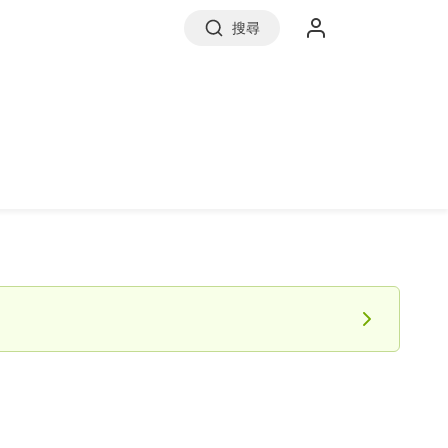
搜尋
實價登錄
前往信義房屋