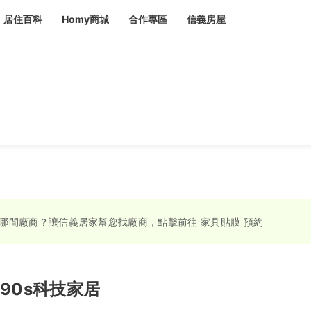
居住百科
Homy商城
合作專區
信義房屋
章
 設計裝潢 大館
潢
賣屋
租屋
計
居家設計
裝修攻略
生活提案
居家新聞
潢
潢
運
活講座
服務滿意度抽獎
電子報隱藏優惠
計
軟裝設計
包租代管
家
驗屋服務
蟲
哪間廠商？讓信義居家幫您找廠商，點擊前往
家具貼膜
預約
毒
冷氣清洗
整理收納
專業除蟲
備
90s科技家居
備
系統家具
隱形鐵窗
油漆塗料