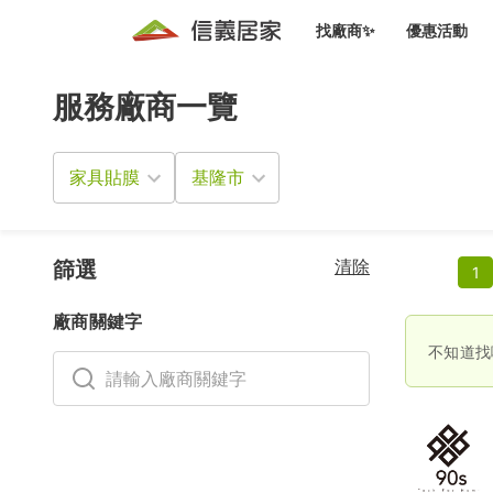
找廠商✨
優惠活動
服務廠商一覽
知識文
免費諮詢服務
前往
廠商募集
人才招募
居住好生活講座
設計裝
買屋
居住服務免費諮詢
家具貼膜
室內設
設計裝
會員活動優惠
設計裝
搬家清
冷氣清洗(限時優惠)
新會員大禮包
免費居住好生
清除
室內設
篩選
1
優質搬
信義客戶優惠
廠商關鍵字
清潔除
信義成交客戶福利專區
不知道找
清潔消
家居設
長照設