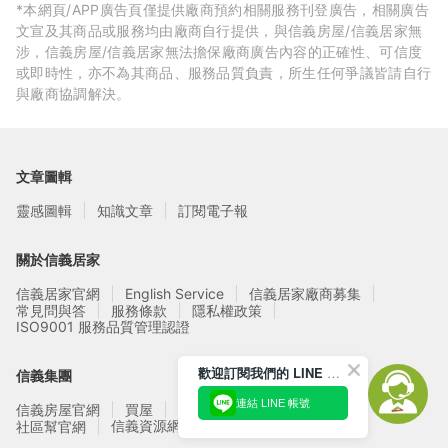
*本網頁/APP廣告頁僅提供廠商預約相關服務刊登廣告，相關廣告
文宣及其商品或服務均由廠商自行提供，與信義房屋/信義居家無
涉，信義房屋/信義居家無法擔保廠商廣告內容的正確性、可信度
或即時性，亦不為其商品、服務品質負責，所生任何爭議皆請自行
與廠商協調解決。
文章圖輯
靈感圖輯
知識文章
訂閱電子報
關於信義居家
信義居家官網
English Service
信義居家廠商募集
常見問與答
服務條款
隱私權政策
ISO9001 服務品質管理認證
歡迎訂閱我們的 LINE 官方帳號
信義集團
連結 LINE 帳號
信義房屋官網
買屋
賣屋
租屋
實價登錄
信義資源網站
社區幫官網