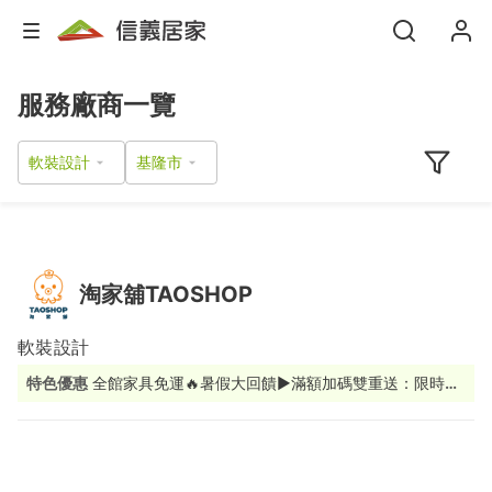
服務廠商一覽
軟裝設計
淘家舖TAOSHOP
軟裝設計
特色優惠
全館家具免運🔥暑假大回饋▶︎滿額加碼雙重送：限時9
折+送Apple智慧音箱(市價$3990)(數量有限！送完為止)