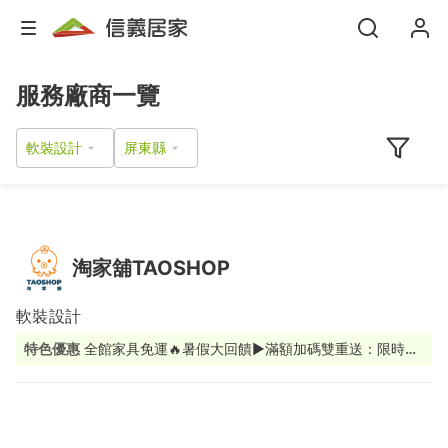
服務廠商一覽
軟裝設計
淘家舖TAOSHOP
軟裝設計
特色優惠
全館家具免運🔥暑假大回饋▶︎滿額加碼雙重送：限時9
折+送Apple智慧音箱(市價$3990)(數量有限！送完為止)