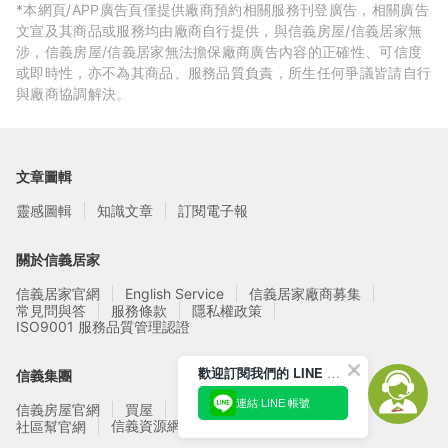
*本網頁/APP廣告頁僅提供廠商預約相關服務刊登廣告，相關廣告
文宣及其商品或服務均由廠商自行提供，與信義房屋/信義居家無
涉，信義房屋/信義居家無法擔保廠商廣告內容的正確性、可信度
或即時性，亦不為其商品、服務品質負責，所生任何爭議皆請自行
與廠商協調解決。
文章圖輯
靈感圖輯
知識文章
訂閱電子報
關於信義居家
信義居家官網
English Service
信義居家廠商募集
常見問與答
服務條款
隱私權政策
ISO9001 服務品質管理認證
歡迎訂閱我們的 LINE 官方帳號
信義集團
連結 LINE 帳號
信義房屋官網
買屋
賣屋
租屋
實價登錄
信義資源網站
社區幫官網