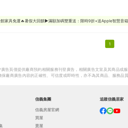
繕
修
館家具免運🔥暑假大回饋▶︎滿額加碼雙重送：限時9折+送Apple智慧音箱(
融
1
融
產物保險
APP廣告頁僅提供廠商預約相關服務刊登廣告，相關廣告文宣及其商品或
擔保廠商廣告內容的正確性、可信度或即時性，亦不為其商品、服務品
信義集團
追蹤信義居家
信義房屋官網
買屋
集
賣屋