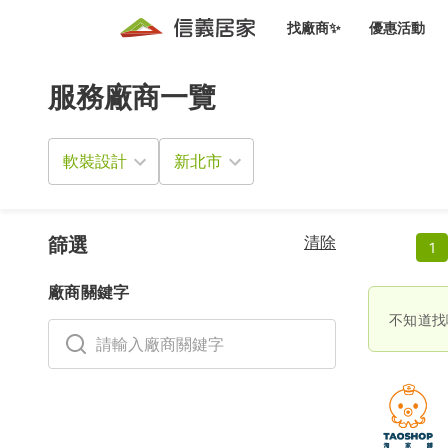
找廠商✨
優惠活動
服務廠商一覽
知識文
免費諮詢服務
前往
廠商募集
人才招募
居住好生活講座
設計裝
買屋
居住服務免費諮詢
軟裝設計
室內設
設計裝
會員活動優惠
設計裝
搬家清
冷氣清洗(限時優惠)
新會員大禮包
免費居住好生
清除
室內設
篩選
1
優質搬
信義客戶優惠
廠商關鍵字
清潔除
信義成交客戶福利專區
不知道找
清潔消
家居設
長照設