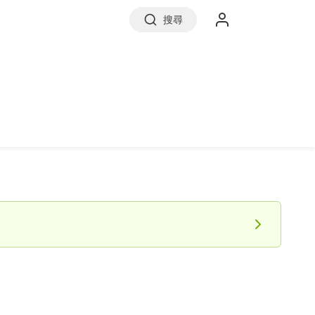
搜尋
實價登錄
前往信義房屋