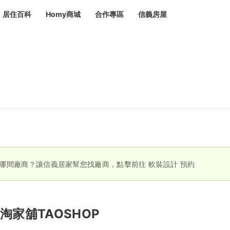
居住百科
Homy商城
合作專區
信義房屋
章
 設計裝潢 大館
潢
賣屋
租屋
計
居家設計
裝修攻略
生活提案
居家新聞
潢
潢
運
活講座
服務滿意度抽獎
電子報隱藏優惠
計
軟裝設計
包租代管
家
驗屋服務
蟲
哪間廠商？讓信義居家幫您找廠商，點擊前往
軟裝設計
預約
毒
冷氣清洗
整理收納
專業除蟲
備
淘家舖TAOSHOP
備
系統家具
隱形鐵窗
油漆塗料