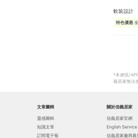
軟裝設計
局部修
特色優惠
局部裝
全
生活金
生活金
*本網頁/
義居家無法
文章圖輯
關於信義居家
靈感圖輯
信義居家官網
知識文章
English Service
訂閱電子報
信義居家廠商募