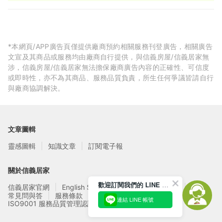
價$2000元)
*本網頁/APP廣告頁僅提供廠商預約相關服務刊登廣告，相關廣告
文宣及其商品或服務均由廠商自行提供，與信義房屋/信義居家無
涉，信義房屋/信義居家無法擔保廠商廣告內容的正確性、可信度
或即時性，亦不為其商品、服務品質負責，所生任何爭議皆請自行
與廠商協調解決。
文章圖輯
靈感圖輯
知識文章
訂閱電子報
關於信義居家
歡迎訂閱我們的 LINE 官方帳號
信義居家官網
English Service
信義居家廠商募集
常見問與答
服務條款
隱私權政策
連結 LINE 帳號
ISO9001 服務品質管理認證