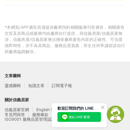
價$2000元)
*本網頁/APP廣告頁僅提供廠商預約相關服務刊登廣告，相關廣告
文宣及其商品或服務均由廠商自行提供，與信義房屋/信義居家無
涉，信義房屋/信義居家無法擔保廠商廣告內容的正確性、可信度
或即時性，亦不為其商品、服務品質負責，所生任何爭議皆請自行
與廠商協調解決。
文章圖輯
靈感圖輯
知識文章
訂閱電子報
關於信義居家
歡迎訂閱我們的 LINE 官方帳號
信義居家官網
English Service
信義居家廠商募集
常見問與答
服務條款
隱私權政策
連結 LINE 帳號
ISO9001 服務品質管理認證