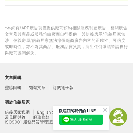
價$2000元)
*本網頁/APP廣告頁僅提供廠商預約相關服務刊登廣告，相關廣告
文宣及其商品或服務均由廠商自行提供，與信義房屋/信義居家無
涉，信義房屋/信義居家無法擔保廠商廣告內容的正確性、可信度
或即時性，亦不為其商品、服務品質負責，所生任何爭議皆請自行
與廠商協調解決。
文章圖輯
靈感圖輯
知識文章
訂閱電子報
關於信義居家
歡迎訂閱我們的 LINE 官方帳號
信義居家官網
English Service
信義居家廠商募集
常見問與答
服務條款
隱私權政策
連結 LINE 帳號
ISO9001 服務品質管理認證