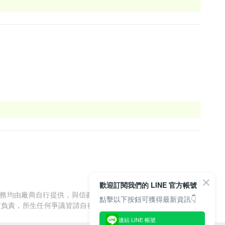
歡迎訂閱我們的 LINE 官方帳號
服務均由廠商自行提供，與信義房屋/信義居家無涉，信義房屋/信
點擊以下按鈕可獲得最新資訊👇
質負責，所生任何爭議皆請自行與廠商協調解決。
連結 LINE 帳號