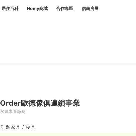
居住百科
Homy商城
合作專區
信義房屋
章
 設計裝潢 大館
潢
賣屋
租屋
計
居家設計
裝修攻略
生活提案
居家新聞
潢
潢
運
活講座
服務滿意度抽獎
電子報隱藏優惠
計
軟裝設計
包租代管
家
驗屋服務
蟲
Order歐德傢俱連鎖事業
毒
冷氣清洗
整理收納
專業除蟲
永續專區廠商
備
 訂製家具 / 寢具
備
系統家具
隱形鐵窗
油漆塗料