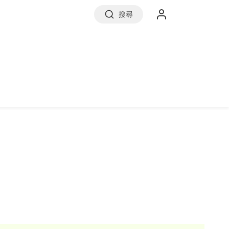
搜尋
實價登錄
前往信義房屋