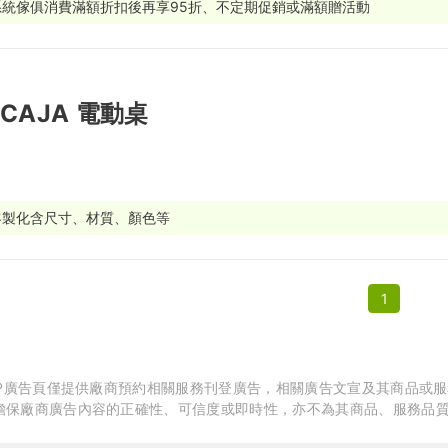
系統傢俱消費滿額折扣後再享95折、不定期促銷或滿額贈活動
繕
修
CAJA 電動桌
融
融
產物保險
客製化含尺寸、材質、顏色等
1
APP廣告頁僅提供廠商預約相關服務刊登廣告，相關廣告文宣及其商品或
擔保廠商廣告內容的正確性、可信度或即時性，亦不為其商品、服務品