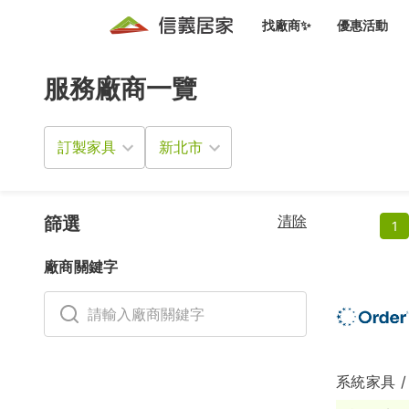
找廠商✨
優惠活動
服務廠商一覽
知識文
免費諮詢服務
前往
廠商募集
人才招募
居住好生活講座
設計裝
買屋
居住服務免費諮詢
訂製家具
室內設
設計裝
會員活動優惠
設計裝
搬家清
冷氣清洗(限時優惠)
新會員大禮包
免費居住好生
清除
室內設
篩選
1
優質搬
信義客戶優惠
廠商關鍵字
清潔除
信義成交客戶福利專區
清潔消
家居設
系統家具 /
長照設