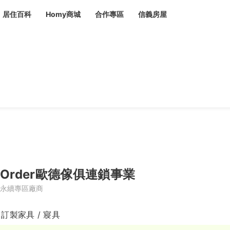
居住百科
Homy商城
合作專區
信義房屋
章
 設計裝潢 大館
潢
賣屋
租屋
計
居家設計
裝修攻略
生活提案
居家新聞
潢
潢
運
活講座
服務滿意度抽獎
電子報隱藏優惠
計
軟裝設計
包租代管
家
驗屋服務
蟲
Order歐德傢俱連鎖事業
毒
冷氣清洗
整理收納
專業除蟲
永續專區廠商
備
 訂製家具 / 寢具
備
系統家具
隱形鐵窗
油漆塗料