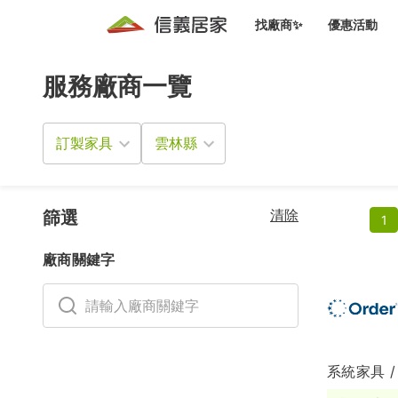
找廠商✨
優惠活動
服務廠商一覽
知識文
免費諮詢服務
前往
廠商募集
人才招募
居住好生活講座
設計裝
買屋
居住服務免費諮詢
訂製家具
室內設
設計裝
會員活動優惠
設計裝
搬家清
冷氣清洗(限時優惠)
新會員大禮包
免費居住好生
清除
室內設
篩選
1
優質搬
信義客戶優惠
廠商關鍵字
清潔除
信義成交客戶福利專區
清潔消
家居設
系統家具 /
長照設