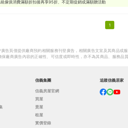
系統傢俱消費滿額折扣後再享95折、不定期促銷或滿額贈活動
繕
修
1
融
融
產物保險
APP廣告頁僅提供廠商預約相關服務刊登廣告，相關廣告文宣及其商品或
擔保廠商廣告內容的正確性、可信度或即時性，亦不為其商品、服務品
信義集團
追蹤信義居家
信義房屋官網
買屋
集
賣屋
租屋
實價登錄