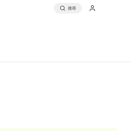
搜尋
實價登錄
前往信義房屋