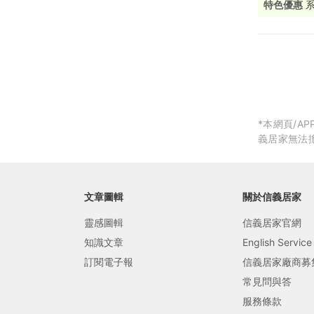
特色優惠
局部修
局部裝
生活金
生活金
*本網頁/
義居家無法
文章圖輯
關於信義居家
靈感圖輯
信義居家官網
知識文章
English Service
訂閱電子報
信義居家廠商募
常見問與答
服務條款