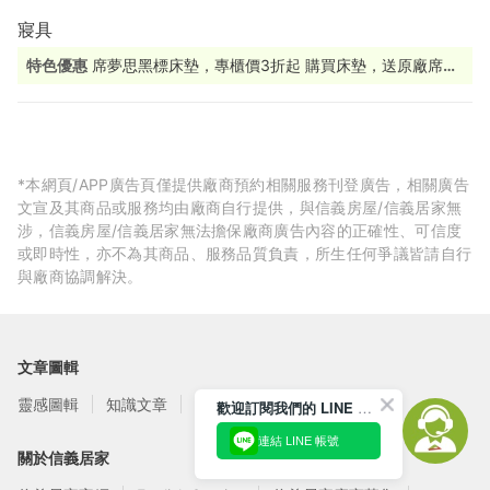
寢具
特色優惠
席夢思黑標床墊，專櫃價3折起 購買床墊，送原廠席夢
思下墊 下墊搭配床墊，提高支撐效果，讓好眠更有保障。 限量贈
送，送完為止，手刀預約門市體驗別錯過！ 美國熱銷Purple 系列
寢具也在Oversleep 高科技材質帶來獨特釋壓、支撐效果，等你
探索！ 產品包含枕頭、坐墊等多樣選擇，全方位享受舒適生活。
立即預約來店體驗。
*本網頁/APP廣告頁僅提供廠商預約相關服務刊登廣告，相關廣告
文宣及其商品或服務均由廠商自行提供，與信義房屋/信義居家無
涉，信義房屋/信義居家無法擔保廠商廣告內容的正確性、可信度
或即時性，亦不為其商品、服務品質負責，所生任何爭議皆請自行
與廠商協調解決。
文章圖輯
靈感圖輯
知識文章
訂閱電子報
歡迎訂閱我們的 LINE 官方帳號
連結 LINE 帳號
關於信義居家