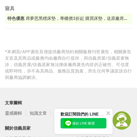
寢具
特色優惠
席夢思黑標床墊，專櫃價3折起 購買床墊，送原廠席夢
思下墊 下墊搭配床墊，提高支撐效果，讓好眠更有保障。 限量贈
送，送完為止，手刀預約門市體驗別錯過！ 美國熱銷Purple 系列
寢具也在Oversleep 高科技材質帶來獨特釋壓、支撐效果，等你
探索！ 產品包含枕頭、坐墊等多樣選擇，全方位享受舒適生活。
立即預約來店體驗。
*本網頁/APP廣告頁僅提供廠商預約相關服務刊登廣告，相關廣告
文宣及其商品或服務均由廠商自行提供，與信義房屋/信義居家無
涉，信義房屋/信義居家無法擔保廠商廣告內容的正確性、可信度
或即時性，亦不為其商品、服務品質負責，所生任何爭議皆請自行
與廠商協調解決。
文章圖輯
靈感圖輯
知識文章
訂閱電子報
歡迎訂閱我們的 LINE 官方帳號
連結 LINE 帳號
關於信義居家