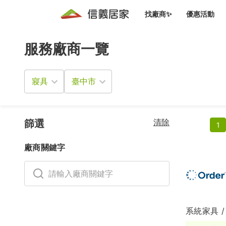
找廠商✨
優惠活動
服務廠商一覽
知識文
免費諮詢服務
前往
廠商募集
人才招募
居住好生活講座
設計裝
買屋
居住服務免費諮詢
寢具
室內設
設計裝
會員活動優惠
設計裝
搬家清
冷氣清洗(限時優惠)
新會員大禮包
免費居住好生
清除
室內設
篩選
1
優質搬
信義客戶優惠
廠商關鍵字
清潔除
信義成交客戶福利專區
清潔消
家居設
系統家具 /
長照設