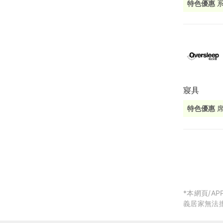
特色優惠
局部修
局部裝
生活金
生活金
寢具
特色優惠
刀預約門市
擇，全方位
*本網頁/
義居家無法