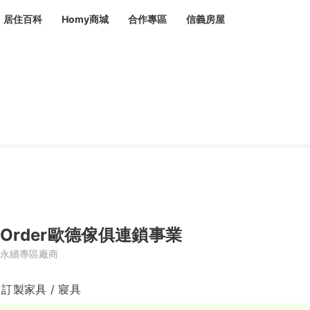
居住百科
Homy商城
合作專區
信義房屋
章
 設計裝潢 大館
潢
賣屋
租屋
計
居家設計
裝修攻略
生活提案
居家新聞
潢
潢
運
活講座
服務滿意度抽獎
電子報隱藏優惠
計
軟裝設計
包租代管
家
驗屋服務
蟲
Order歐德傢俱連鎖事業
毒
冷氣清洗
整理收納
專業除蟲
永續專區廠商
備
 訂製家具 / 寢具
備
系統家具
隱形鐵窗
油漆塗料