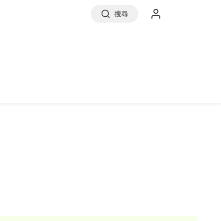
搜尋
實價登錄
前往信義房屋