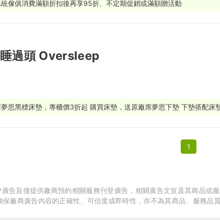
系統傢俱消費滿額折扣後再享95折、不定期促銷或滿額贈活動
繕
修
睡過頭 Oversleep
融
融
產物保險
席夢思黑標床墊，專櫃價3折起 購買床墊，送原廠席夢思下墊 下墊搭配床
體驗別錯過！ 美國熱銷Purple 系列寢具也在Oversleep 高科技
享受舒適生活。 立即預約來店體驗。
1
APP廣告頁僅提供廠商預約相關服務刊登廣告，相關廣告文宣及其商品或
擔保廠商廣告內容的正確性、可信度或即時性，亦不為其商品、服務品