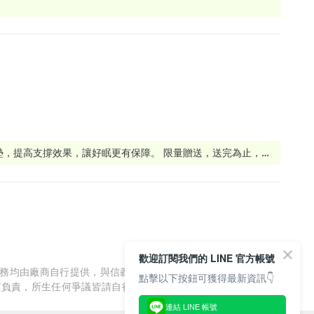
墊，提高支撐效果，讓好眠更有保障。 限量贈送，送完為止，手
材質帶來獨特釋壓、支撐效果，等你探索！ 產品包含枕頭、坐墊等多樣選
歡迎訂閱我們的 LINE 官方帳號
服務均由廠商自行提供，與信義房屋/信義居家無涉，信義房屋/信
點擊以下按鈕可獲得最新資訊👇
質負責，所生任何爭議皆請自行與廠商協調解決。
連結 LINE 帳號