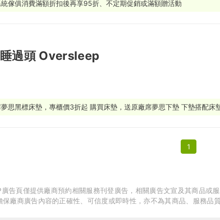
系統傢俱消費滿額折扣後再享95折、不定期促銷或滿額贈活動
繕
修
睡過頭 Oversleep
融
融
產物保險
席夢思黑標床墊，專櫃價3折起 購買床墊，送原廠席夢思下墊 下墊搭配床
體驗別錯過！ 美國熱銷Purple 系列寢具也在Oversleep 高科技
享受舒適生活。 立即預約來店體驗。
1
APP廣告頁僅提供廠商預約相關服務刊登廣告，相關廣告文宣及其商品或
擔保廠商廣告內容的正確性、可信度或即時性，亦不為其商品、服務品