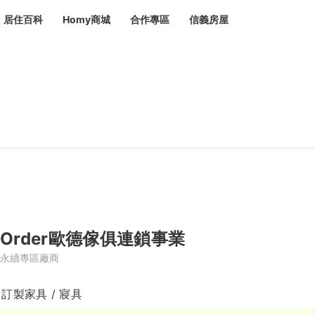
居住百科
Homy商城
合作專區
信義房屋
章
 設計裝潢 大館
潢
賣屋
租屋
計
居家設計
裝修攻略
生活提案
居家新聞
潢
潢
運
活講座
服務滿意度抽獎
電子報隱藏優惠
計
軟裝設計
包租代管
家
驗屋服務
蟲
Order歐德傢俱連鎖事業
毒
冷氣清洗
整理收納
專業除蟲
永續專區廠商
備
 訂製家具 / 寢具
備
系統家具
隱形鐵窗
油漆塗料