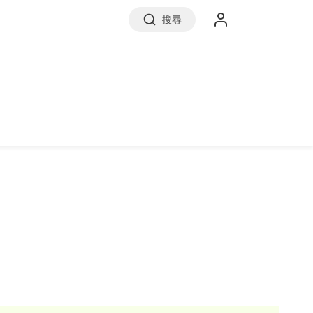
搜尋
實價登錄
前往信義房屋