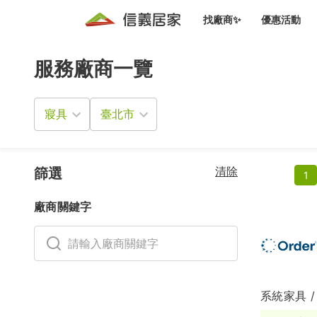
找廠商✨
優惠活動
服務廠商一覽
知識文
免費諮詢服務
前往
廠商募集
人才招募
居住好生活講座
設計裝
買屋
居住服務免費諮詢
寢具
室內設
設計裝
會員活動優惠
設計裝
搬家清
冷氣清洗(限時優惠)
新會員大禮包
免費居住好生
清除
室內設
篩選
1
優質搬
信義客戶優惠
廠商關鍵字
清潔除
信義成交客戶福利專區
清潔消
家居設
系統家具 /
長照設