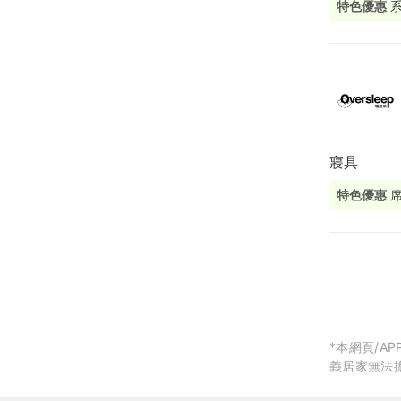
特色優惠
局部修
局部裝
生活金
生活金
寢具
特色優惠
刀預約門市
擇，全方位
*本網頁/
義居家無法