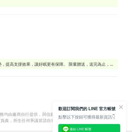
墊，提高支撐效果，讓好眠更有保障。 限量贈送，送完為止，手
材質帶來獨特釋壓、支撐效果，等你探索！ 產品包含枕頭、坐墊等多樣選
歡迎訂閱我們的 LINE 官方帳號
服務均由廠商自行提供，與信義房屋/信義居家無涉，信義房屋/信
點擊以下按鈕可獲得最新資訊👇
質負責，所生任何爭議皆請自行與廠商協調解決。
連結 LINE 帳號