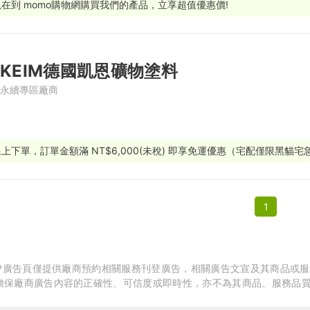
現在到 momo購物網購買我們的產品，立享超值優惠價!
繕
修
KEIM德國凱恩礦物塗料
融
永續專區廠商
融
產物保險
線上下單，訂單金額滿 NT$6,000(未稅) 即享免運優惠（宅配僅限黑貓宅
1
APP廣告頁僅提供廠商預約相關服務刊登廣告，相關廣告文宣及其商品或
擔保廠商廣告內容的正確性、可信度或即時性，亦不為其商品、服務品