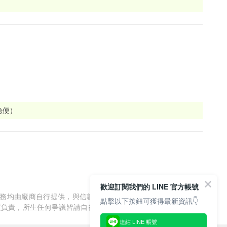
急便）
歡迎訂閱我們的 LINE 官方帳號
服務均由廠商自行提供，與信義房屋/信義居家無涉，信義房屋/信
點擊以下按鈕可獲得最新資訊👇
質負責，所生任何爭議皆請自行與廠商協調解決。
連結 LINE 帳號