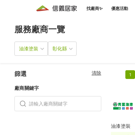
找廠商✨
優惠活動
服務廠商一覽
知識文
免費諮詢服務
前往
廠商募集
人才招募
居住好生活講座
設計裝
買屋
居住服務免費諮詢
油漆塗裝
室內設
設計裝
會員活動優惠
設計裝
搬家清
冷氣清洗(限時優惠)
新會員大禮包
免費居住好生
清除
室內設
篩選
1
優質搬
信義客戶優惠
廠商關鍵字
清潔除
信義成交客戶福利專區
清潔消
家居設
油漆塗裝
長照設