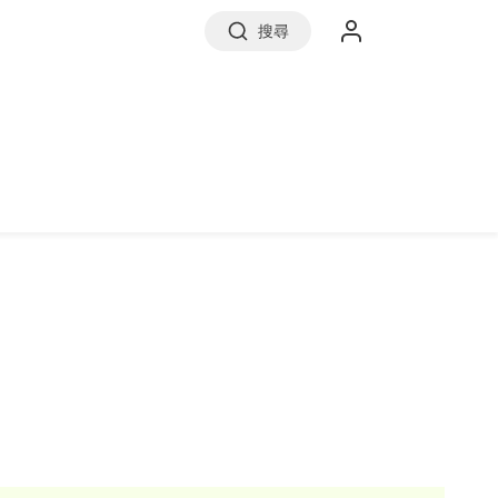
搜尋
實價登錄
前往信義房屋