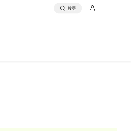
搜尋
實價登錄
前往信義房屋