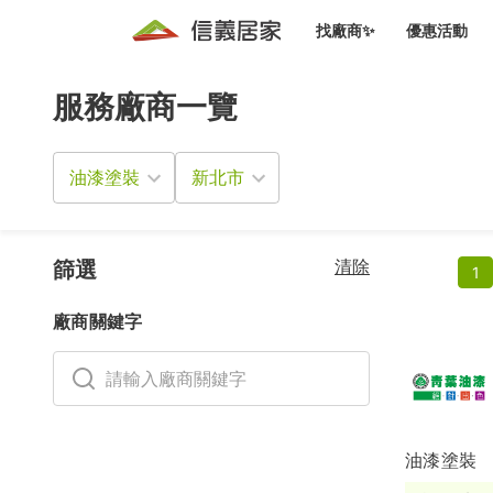
找廠商✨
優惠活動
服務廠商一覽
知識文
免費諮詢服務
前往
廠商募集
人才招募
居住好生活講座
設計裝
買屋
居住服務免費諮詢
油漆塗裝
室內設
設計裝
會員活動優惠
設計裝
搬家清
冷氣清洗(限時優惠)
新會員大禮包
免費居住好生
清除
室內設
篩選
1
優質搬
信義客戶優惠
廠商關鍵字
清潔除
信義成交客戶福利專區
清潔消
家居設
油漆塗裝
長照設