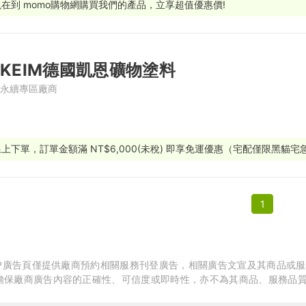
現在到 momo購物網購買我們的產品，立享超值優惠價!
繕
修
KEIM德國凱恩礦物塗料
融
永續專區廠商
融
產物保險
線上下單，訂單金額滿 NT$6,000(未稅) 即享免運優惠（宅配僅限黑貓宅
1
APP廣告頁僅提供廠商預約相關服務刊登廣告，相關廣告文宣及其商品或
擔保廠商廣告內容的正確性、可信度或即時性，亦不為其商品、服務品