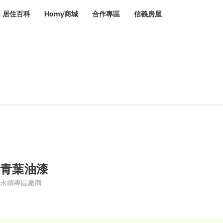
居住百科
Homy商城
合作專區
信義房屋
章
 設計裝潢 大館
潢
賣屋
租屋
計
居家設計
裝修攻略
生活提案
居家新聞
潢
潢
運
活講座
服務滿意度抽獎
電子報隱藏優惠
計
軟裝設計
包租代管
家
驗屋服務
蟲
青葉油漆
毒
冷氣清洗
整理收納
專業除蟲
永續專區廠商
備
備
系統家具
隱形鐵窗
油漆塗料