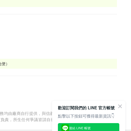
急便）
歡迎訂閱我們的 LINE 官方帳號
服務均由廠商自行提供，與信義房屋/信義居家無涉，信義房屋/信
點擊以下按鈕可獲得最新資訊👇
質負責，所生任何爭議皆請自行與廠商協調解決。
連結 LINE 帳號