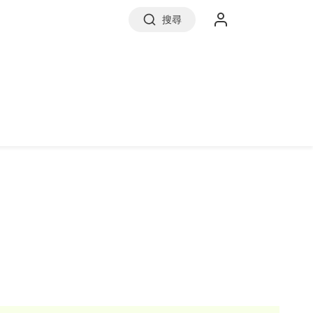
搜尋
實價登錄
前往信義房屋