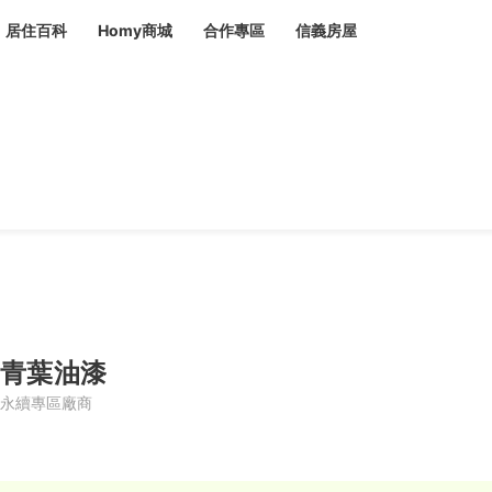
居住百科
Homy商城
合作專區
信義房屋
章
 設計裝潢 大館
潢
賣屋
租屋
計
居家設計
裝修攻略
生活提案
居家新聞
潢
潢
運
活講座
服務滿意度抽獎
電子報隱藏優惠
計
軟裝設計
包租代管
家
驗屋服務
蟲
青葉油漆
毒
冷氣清洗
整理收納
專業除蟲
永續專區廠商
備
備
系統家具
隱形鐵窗
油漆塗料