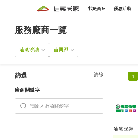
找廠商✨
優惠活動
服務廠商一覽
知識文
免費諮詢服務
前往
廠商募集
人才招募
居住好生活講座
設計裝
買屋
居住服務免費諮詢
油漆塗裝
室內設
設計裝
會員活動優惠
設計裝
搬家清
冷氣清洗(限時優惠)
新會員大禮包
免費居住好生
清除
室內設
篩選
1
優質搬
信義客戶優惠
廠商關鍵字
清潔除
信義成交客戶福利專區
清潔消
家居設
油漆塗裝
長照設