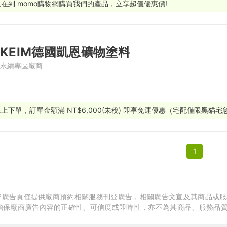
現在到 momo購物網購買我們的產品，立享超值優惠價!
繕
修
KEIM德國凱恩礦物塗料
融
永續專區廠商
融
產物保險
線上下單，訂單金額滿 NT$6,000(未稅) 即享免運優惠（宅配僅限黑貓宅
1
APP廣告頁僅提供廠商預約相關服務刊登廣告，相關廣告文宣及其商品或
擔保廠商廣告內容的正確性、可信度或即時性，亦不為其商品、服務品