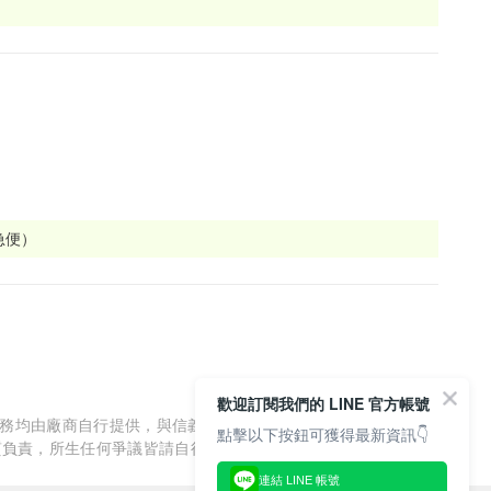
急便）
歡迎訂閱我們的 LINE 官方帳號
服務均由廠商自行提供，與信義房屋/信義居家無涉，信義房屋/信
點擊以下按鈕可獲得最新資訊👇
質負責，所生任何爭議皆請自行與廠商協調解決。
連結 LINE 帳號