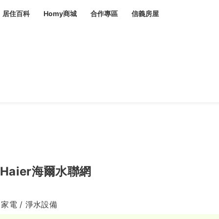
居住百科
Homy商城
合作專區
信義房屋
章
 設計裝潢 大館
潢
賣屋
租屋
計
居家設計
裝修攻略
生活提案
居家新聞
潢
潢
運
活講座
服務滿意度抽獎
電子報隱藏優惠
計
軟裝設計
包租代管
家
驗屋服務
蟲
毒
冷氣清洗
整理收納
專業除蟲
Haier海爾水聯網
備
 家電 / 淨水設備
備
系統家具
隱形鐵窗
油漆塗料