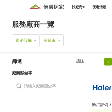
找廠商✨
優惠活動
服務廠商一覽
知識文
免費諮詢服務
前往
廠商募集
人才招募
居住好生活講座
設計裝
買屋
居住服務免費諮詢
衛浴設備
室內設
設計裝
會員活動優惠
設計裝
搬家清
冷氣清洗(限時優惠)
新會員大禮包
免費居住好生
清除
室內設
篩選
1
優質搬
信義客戶優惠
廠商關鍵字
清潔除
信義成交客戶福利專區
清潔消
家居設
衛浴設備 /
長照設