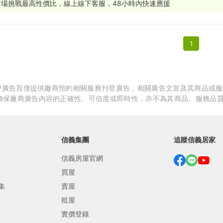
市場挑戰最高性價比，線上線下客服，48小時內快速應援
繕
修
1
融
融
產物保險
APP廣告頁僅提供廠商預約相關服務刊登廣告，相關廣告文宣及其商品或
擔保廠商廣告內容的正確性、可信度或即時性，亦不為其商品、服務品
信義集團
追蹤信義居家
信義房屋官網
買屋
集
賣屋
租屋
實價登錄