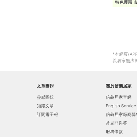
特色優惠
局部修
局部裝
生活金
生活金
*本網頁/
義居家無法
文章圖輯
關於信義居家
靈感圖輯
信義居家官網
知識文章
English Service
訂閱電子報
信義居家廠商募
常見問與答
服務條款