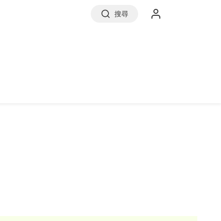
搜尋
實價登錄
前往信義房屋