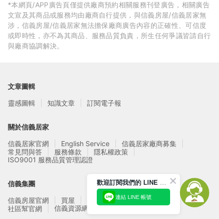
*本網頁/APP廣告頁僅提供廠商預約相關服務刊登廣告，相關廣告
文宣及其商品或服務均由廠商自行提供，與信義房屋/信義居家無
涉，信義房屋/信義居家無法擔保廠商廣告內容的正確性、可信度
或即時性，亦不為其商品、服務品質負責，所生任何爭議皆請自行
與廠商協調解決。
文章圖輯
靈感圖輯
知識文章
訂閱電子報
關於信義居家
信義居家官網
English Service
信義居家廠商募集
常見問與答
服務條款
隱私權政策
ISO9001 服務品質管理認證
歡迎訂閱我們的 LINE 官方帳號
信義集團
連結 LINE 帳號
信義房屋官網
買屋
賣屋
租屋
實價登錄
信義資源網站
社區幫官網