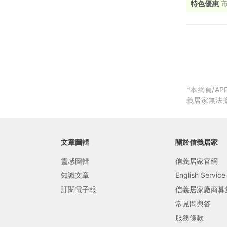
特色優惠
局部修
局部裝
生活金
生活金
*本網頁/
義居家無法
文章圖輯
關於信義居家
靈感圖輯
信義居家官網
知識文章
English Service
訂閱電子報
信義居家廠商募
常見問與答
服務條款