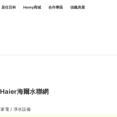
居住百科
Homy商城
合作專區
信義房屋
章
 設計裝潢 大館
潢
賣屋
租屋
計
居家設計
裝修攻略
生活提案
居家新聞
潢
潢
運
活講座
服務滿意度抽獎
電子報隱藏優惠
計
軟裝設計
包租代管
家
驗屋服務
蟲
毒
冷氣清洗
整理收納
專業除蟲
Haier海爾水聯網
備
 家電 / 淨水設備
備
系統家具
隱形鐵窗
油漆塗料