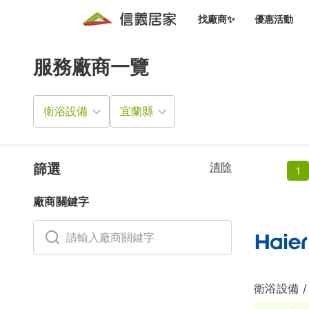
找廠商✨
優惠活動
服務廠商一覽
知識文
免費諮詢服務
前往
廠商募集
人才招募
居住好生活講座
設計裝
買屋
居住服務免費諮詢
衛浴設備
室內設
設計裝
會員活動優惠
設計裝
搬家清
冷氣清洗(限時優惠)
新會員大禮包
免費居住好生
清除
室內設
篩選
1
優質搬
信義客戶優惠
廠商關鍵字
清潔除
信義成交客戶福利專區
清潔消
家居設
衛浴設備 /
長照設