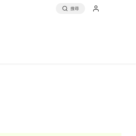
搜尋
實價登錄
前往信義房屋