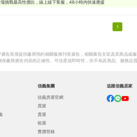
市場挑戰最高性價比，線上線下客服，48小時內快速應援
繕
修
1
融
融
產物保險
APP廣告頁僅提供廠商預約相關服務刊登廣告，相關廣告文宣及其商品或
擔保廠商廣告內容的正確性、可信度或即時性，亦不為其商品、服務品
信義集團
追蹤信義居家
信義房屋官網
買屋
集
賣屋
租屋
實價登錄