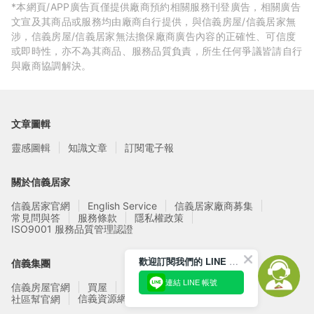
*本網頁/APP廣告頁僅提供廠商預約相關服務刊登廣告，相關廣告
文宣及其商品或服務均由廠商自行提供，與信義房屋/信義居家無
涉，信義房屋/信義居家無法擔保廠商廣告內容的正確性、可信度
或即時性，亦不為其商品、服務品質負責，所生任何爭議皆請自行
與廠商協調解決。
文章圖輯
靈感圖輯
知識文章
訂閱電子報
關於信義居家
信義居家官網
English Service
信義居家廠商募集
常見問與答
服務條款
隱私權政策
ISO9001 服務品質管理認證
歡迎訂閱我們的 LINE 官方帳號
信義集團
連結 LINE 帳號
信義房屋官網
買屋
賣屋
租屋
實價登錄
信義資源網站
社區幫官網