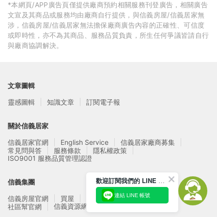
*本網頁/APP廣告頁僅提供廠商預約相關服務刊登廣告，相關廣告
文宣及其商品或服務均由廠商自行提供，與信義房屋/信義居家無
涉，信義房屋/信義居家無法擔保廠商廣告內容的正確性、可信度
或即時性，亦不為其商品、服務品質負責，所生任何爭議皆請自行
與廠商協調解決。
文章圖輯
靈感圖輯
知識文章
訂閱電子報
關於信義居家
信義居家官網
English Service
信義居家廠商募集
常見問與答
服務條款
隱私權政策
ISO9001 服務品質管理認證
歡迎訂閱我們的 LINE 官方帳號
信義集團
連結 LINE 帳號
信義房屋官網
買屋
賣屋
租屋
實價登錄
信義資源網站
社區幫官網