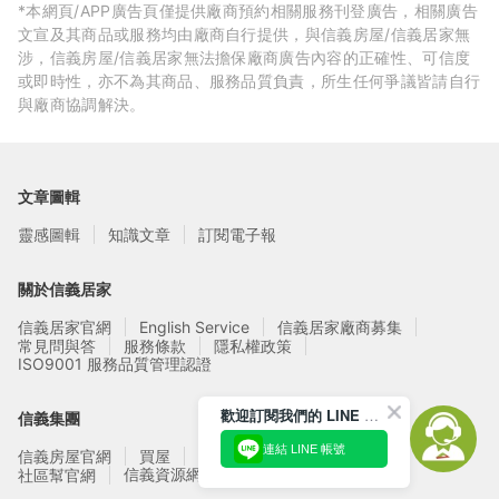
*本網頁/APP廣告頁僅提供廠商預約相關服務刊登廣告，相關廣告
文宣及其商品或服務均由廠商自行提供，與信義房屋/信義居家無
涉，信義房屋/信義居家無法擔保廠商廣告內容的正確性、可信度
或即時性，亦不為其商品、服務品質負責，所生任何爭議皆請自行
與廠商協調解決。
文章圖輯
靈感圖輯
知識文章
訂閱電子報
關於信義居家
信義居家官網
English Service
信義居家廠商募集
常見問與答
服務條款
隱私權政策
ISO9001 服務品質管理認證
歡迎訂閱我們的 LINE 官方帳號
信義集團
連結 LINE 帳號
信義房屋官網
買屋
賣屋
租屋
實價登錄
信義資源網站
社區幫官網