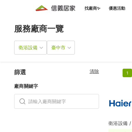
找廠商✨
優惠活動
服務廠商一覽
知識文
免費諮詢服務
前往
廠商募集
人才招募
居住好生活講座
設計裝
買屋
居住服務免費諮詢
衛浴設備
室內設
設計裝
會員活動優惠
設計裝
搬家清
冷氣清洗(限時優惠)
新會員大禮包
免費居住好生
清除
室內設
篩選
1
優質搬
信義客戶優惠
廠商關鍵字
清潔除
信義成交客戶福利專區
清潔消
家居設
衛浴設備 /
長照設