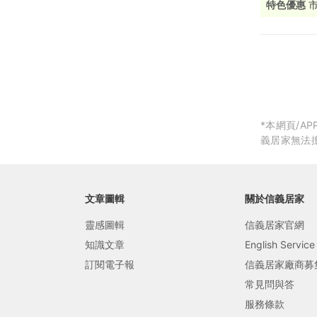
特色優惠
局部修
局部裝
生活金
生活金
*本網頁/
義居家無法
文章圖輯
關於信義居家
靈感圖輯
信義居家官網
知識文章
English Service
訂閱電子報
信義居家廠商募
常見問與答
服務條款