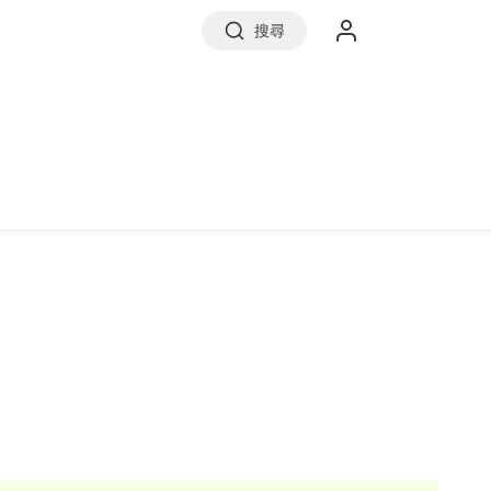
搜尋
實價登錄
前往信義房屋