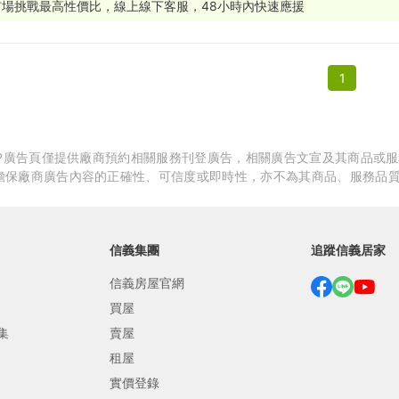
市場挑戰最高性價比，線上線下客服，48小時內快速應援
繕
修
1
融
融
產物保險
APP廣告頁僅提供廠商預約相關服務刊登廣告，相關廣告文宣及其商品或
擔保廠商廣告內容的正確性、可信度或即時性，亦不為其商品、服務品
信義集團
追蹤信義居家
信義房屋官網
買屋
集
賣屋
租屋
實價登錄