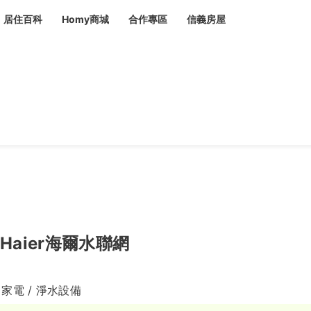
居住百科
Homy商城
合作專區
信義房屋
章
 設計裝潢 大館
潢
賣屋
租屋
計
居家設計
裝修攻略
生活提案
居家新聞
潢
潢
運
活講座
服務滿意度抽獎
電子報隱藏優惠
計
軟裝設計
包租代管
家
驗屋服務
蟲
毒
冷氣清洗
整理收納
專業除蟲
Haier海爾水聯網
備
 家電 / 淨水設備
備
系統家具
隱形鐵窗
油漆塗料