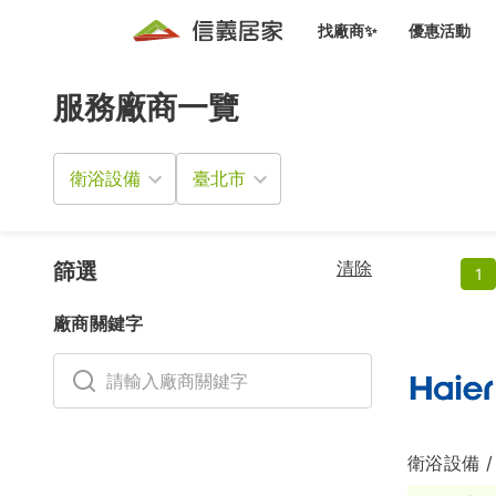
找廠商✨
優惠活動
服務廠商一覽
知識文
免費諮詢服務
前往
廠商募集
人才招募
居住好生活講座
設計裝
買屋
居住服務免費諮詢
衛浴設備
室內設
設計裝
會員活動優惠
設計裝
搬家清
冷氣清洗(限時優惠)
新會員大禮包
免費居住好生
清除
室內設
篩選
1
優質搬
信義客戶優惠
廠商關鍵字
清潔除
信義成交客戶福利專區
清潔消
家居設
衛浴設備 /
長照設