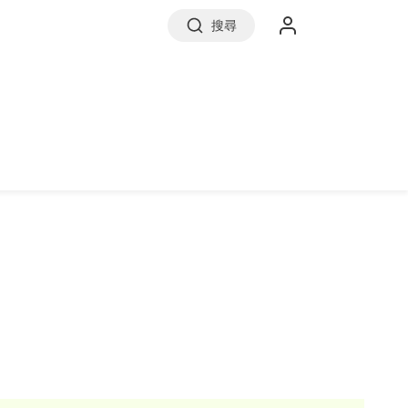
搜尋
實價登錄
前往信義房屋