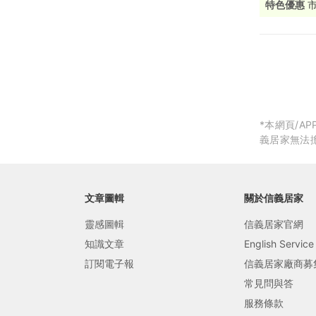
特色優惠
局部修
局部裝
生活金
生活金
*本網頁/
義居家無法
文章圖輯
關於信義居家
靈感圖輯
信義居家官網
知識文章
English Service
訂閱電子報
信義居家廠商募
常見問與答
服務條款