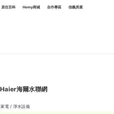
居住百科
Homy商城
合作專區
信義房屋
章
 設計裝潢 大館
潢
賣屋
租屋
計
居家設計
裝修攻略
生活提案
居家新聞
潢
潢
運
活講座
服務滿意度抽獎
電子報隱藏優惠
計
軟裝設計
包租代管
家
驗屋服務
蟲
毒
冷氣清洗
整理收納
專業除蟲
Haier海爾水聯網
備
 家電 / 淨水設備
備
系統家具
隱形鐵窗
油漆塗料