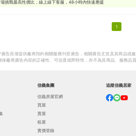
市場挑戰最高性價比，線上線下客服，48小時內快速應援
繕
修
1
融
融
產物保險
APP廣告頁僅提供廠商預約相關服務刊登廣告，相關廣告文宣及其商品或
擔保廠商廣告內容的正確性、可信度或即時性，亦不為其商品、服務品
信義集團
追蹤信義居家
信義房屋官網
買屋
集
賣屋
租屋
實價登錄