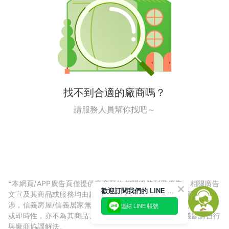
找不到合適的廠商嗎？
請服務人員幫你找吧～
*本網頁/APP廣告頁僅提供廠商預約相關服務刊登廣告，相關廣告
歡迎訂閱我們的 LINE 官方帳號
文宣及其商品或服務均由廠商自行提供，與信義房屋/信義居家無
涉，信義房屋/信義居家無法擔保廠商廣告內容的正確性、可信度
連結 LINE 帳號
或即時性，亦不為其商品、服務品質負責，所生任何爭議皆請自行
與廠商協調解決。