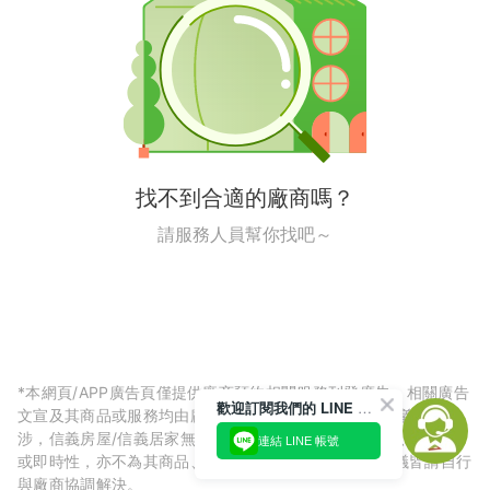
找不到合適的廠商嗎？
請服務人員幫你找吧～
*本網頁/APP廣告頁僅提供廠商預約相關服務刊登廣告，相關廣告
歡迎訂閱我們的 LINE 官方帳號
文宣及其商品或服務均由廠商自行提供，與信義房屋/信義居家無
涉，信義房屋/信義居家無法擔保廠商廣告內容的正確性、可信度
連結 LINE 帳號
或即時性，亦不為其商品、服務品質負責，所生任何爭議皆請自行
與廠商協調解決。