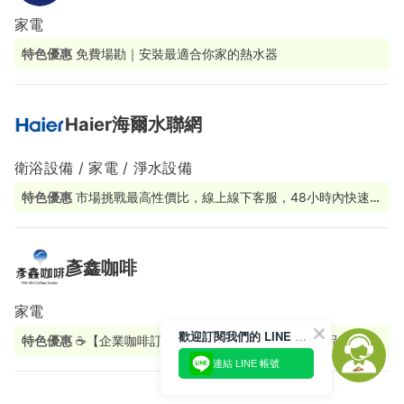
家電
特色優惠
免費場勘｜安裝最適合你家的熱水器
Haier海爾水聯網
衛浴設備 / 家電 / 淨水設備
特色優惠
市場挑戰最高性價比，線上線下客服，48小時內快速應
援
彥鑫咖啡
家電
歡迎訂閱我們的 LINE 官方帳號
特色優惠
☕【企業咖啡訂閱制｜打造專屬您的辦公室精品咖啡空
間】 還在喝千篇一律的即溶咖啡嗎？ 彥鑫咖啡推出「企業咖啡訂
連結 LINE 帳號
閱制」，讓公司每天都能享受精品級咖啡體驗！ 我們提供： ✔
精品咖啡豆定期配送 ✔ 辦公室咖啡機規劃與租賃 ✔ AI智能挑豆