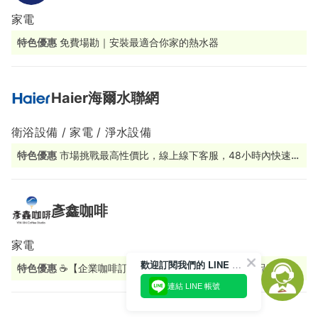
家電
特色優惠
免費場勘｜安裝最適合你家的熱水器
Haier海爾水聯網
衛浴設備 / 家電 / 淨水設備
特色優惠
市場挑戰最高性價比，線上線下客服，48小時內快速應
援
彥鑫咖啡
家電
歡迎訂閱我們的 LINE 官方帳號
特色優惠
☕【企業咖啡訂閱制｜打造專屬您的辦公室精品咖啡空
間】 還在喝千篇一律的即溶咖啡嗎？ 彥鑫咖啡推出「企業咖啡訂
連結 LINE 帳號
閱制」，讓公司每天都能享受精品級咖啡體驗！ 我們提供： ✔
精品咖啡豆定期配送 ✔ 辦公室咖啡機規劃與租賃 ✔ AI智能挑豆