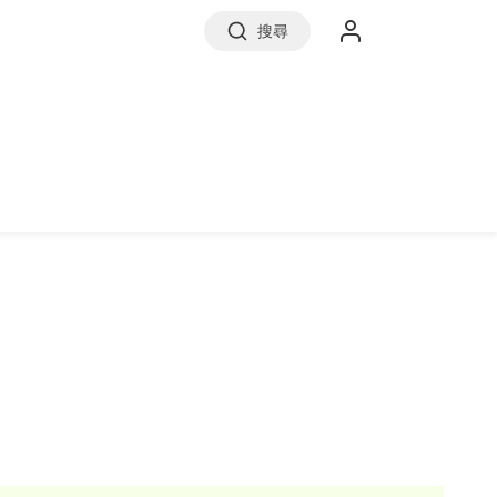
搜尋
實價登錄
前往信義房屋