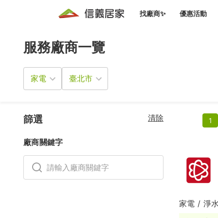
找廠商✨
優惠活動
服務廠商一覽
知識文
免費諮詢服務
前往
廠商募集
人才招募
居住好生活講座
設計裝
買屋
居住服務免費諮詢
家電
室內設
設計裝
會員活動優惠
設計裝
搬家清
冷氣清洗(限時優惠)
新會員大禮包
免費居住好生
清除
室內設
篩選
1
優質搬
信義客戶優惠
廠商關鍵字
清潔除
信義成交客戶福利專區
清潔消
家居設
家電 / 淨
長照設