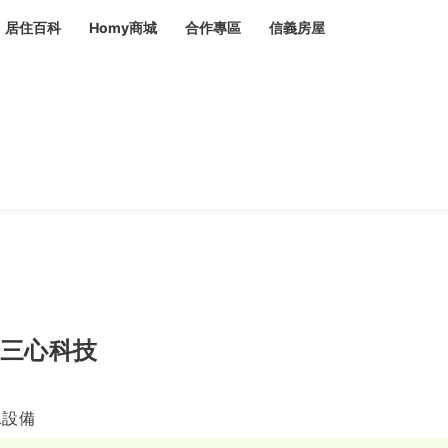
居住百科
Homy商城
合作專區
信義房屋
章
 設計裝潢 大館
潢
賣屋
租屋
計
居家設計
裝修攻略
生活提案
居家新聞
潢
潢
運
活講座
服務滿意度抽獎
電子報隱藏優惠
計
軟裝設計
包租代管
家
驗屋服務
蟲
毒
冷氣清洗
整理收納
專業除蟲
三心科技
備
水設備
備
系統家具
隱形鐵窗
油漆塗料