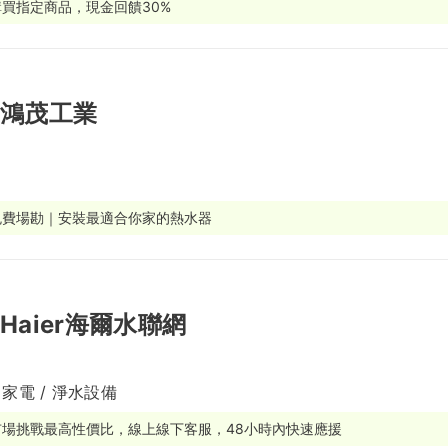
購買指定商品，現金回饋30%
繕
修
鴻茂工業
融
融
產物保險
免費場勘｜安裝最適合你家的熱水器
Haier海爾水聯網
 家電 / 淨水設備
市場挑戰最高性價比，線上線下客服，48小時內快速應援