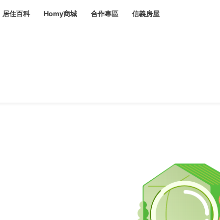
居住百科
Homy商城
合作專區
信義房屋
章
 設計裝潢 大館
潢
賣屋
租屋
計
居家設計
裝修攻略
生活提案
居家新聞
潢
潢
運
活講座
服務滿意度抽獎
電子報隱藏優惠
計
軟裝設計
包租代管
家
驗屋服務
蟲
毒
冷氣清洗
整理收納
專業除蟲
備
備
系統家具
隱形鐵窗
油漆塗料