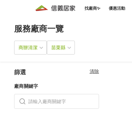
找廠商✨
優惠活動
服務廠商一覽
知識文
免費諮詢服務
前往
廠商募集
人才招募
居住好生活講座
設計裝
買屋
居住服務免費諮詢
商辦清潔
室內設
設計裝
會員活動優惠
設計裝
搬家清
冷氣清洗(限時優惠)
新會員大禮包
免費居住好生
清除
室內設
篩選
優質搬
信義客戶優惠
廠商關鍵字
清潔除
信義成交客戶福利專區
清潔消
家居設
長照設