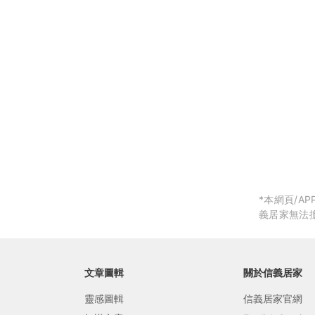
局部修
局部裝
生活金
生活金
*本網頁/
義居家無法
文章圖輯
關於信義居家
靈感圖輯
信義居家官網