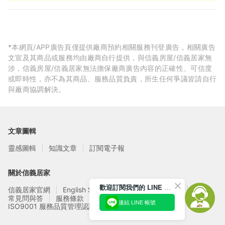
*本網頁/APP廣告頁僅提供廠商預約相關服務刊登廣告，相關廣告
文宣及其商品或服務均由廠商自行提供，與信義房屋/信義居家無
涉，信義房屋/信義居家無法擔保廠商廣告內容的正確性、可信度
或即時性，亦不為其商品、服務品質負責，所生任何爭議皆請自行
與廠商協調解決。
文章圖輯
靈感圖輯
知識文章
訂閱電子報
關於信義居家
歡迎訂閱我們的 LINE 官方帳號
信義居家官網
English Service
信義居家廠商募集
常見問與答
服務條款
隱私權政策
連結 LINE 帳號
ISO9001 服務品質管理認證