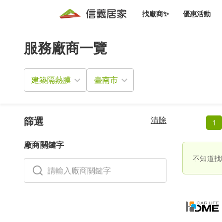
找廠商✨
優惠活動
服務廠商一覽
知識文
免費諮詢服務
前往
廠商募集
人才招募
居住好生活講座
設計裝
買屋
居住服務免費諮詢
建築隔熱膜
室內設
設計裝
會員活動優惠
設計裝
搬家清
冷氣清洗(限時優惠)
新會員大禮包
免費居住好生
清除
室內設
篩選
1
優質搬
信義客戶優惠
廠商關鍵字
清潔除
信義成交客戶福利專區
不知道找
清潔消
家居設
長照設