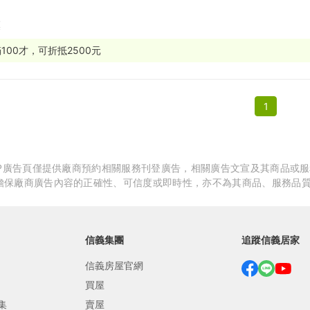
膜
繕
修
100才，可折抵2500元
融
1
融
產物保險
APP廣告頁僅提供廠商預約相關服務刊登廣告，相關廣告文宣及其商品或
擔保廠商廣告內容的正確性、可信度或即時性，亦不為其商品、服務品
信義集團
追蹤信義居家
信義房屋官網
買屋
集
賣屋