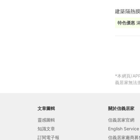
建築隔熱
局部修
特色優惠
局部裝
滿
生活金
生活金
*本網頁/
義居家無法
文章圖輯
關於信義居家
靈感圖輯
信義居家官網
知識文章
English Service
訂閱電子報
信義居家廠商募