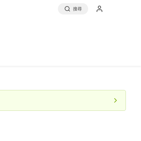
搜尋
實價登錄
前往信義房屋