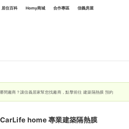
居住百科
Homy商城
合作專區
信義房屋
章
 設計裝潢 大館
潢
賣屋
租屋
計
居家設計
裝修攻略
生活提案
居家新聞
潢
潢
運
活講座
服務滿意度抽獎
電子報隱藏優惠
計
軟裝設計
包租代管
家
驗屋服務
蟲
哪間廠商？讓信義居家幫您找廠商，點擊前往
建築隔熱膜
預約
毒
冷氣清洗
整理收納
專業除蟲
備
CarLife home 專業建築隔熱膜
備
系統家具
隱形鐵窗
油漆塗料