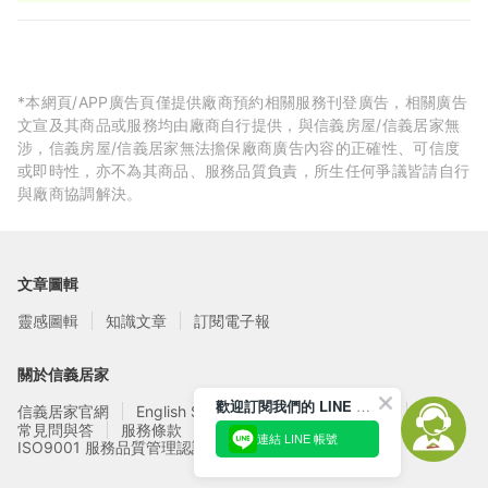
*本網頁/APP廣告頁僅提供廠商預約相關服務刊登廣告，相關廣告
文宣及其商品或服務均由廠商自行提供，與信義房屋/信義居家無
涉，信義房屋/信義居家無法擔保廠商廣告內容的正確性、可信度
或即時性，亦不為其商品、服務品質負責，所生任何爭議皆請自行
與廠商協調解決。
文章圖輯
靈感圖輯
知識文章
訂閱電子報
關於信義居家
歡迎訂閱我們的 LINE 官方帳號
信義居家官網
English Service
信義居家廠商募集
常見問與答
服務條款
隱私權政策
連結 LINE 帳號
ISO9001 服務品質管理認證