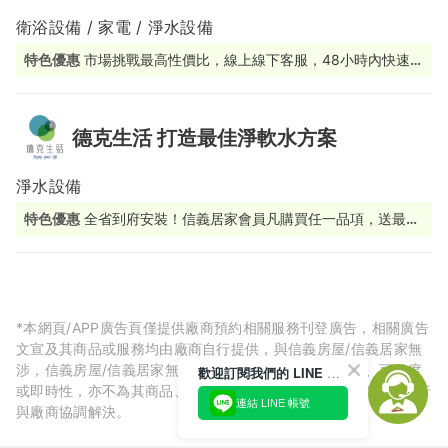
衛浴設備 / 家電 / 淨水設備
特色優惠
市場挑戰最高性價比，線上線下客服，48小時內快速應
援
德克生活 打造最佳淨軟水方案
淨水設備
特色優惠
全省到府安裝！信義居家會員凡購買任一品項，送最高
5000元電子折價券
*本網頁/APP廣告頁僅提供廠商預約相關服務刊登廣告，相關廣告
文宣及其商品或服務均由廠商自行提供，與信義房屋/信義居家無
涉，信義房屋/信義居家無法擔保廠商廣告內容的正確性、可信度
歡迎訂閱我們的 LINE 官方帳號
或即時性，亦不為其商品、服務品質負責，所生任何爭議皆請自行
連結 LINE 帳號
與廠商協調解決。