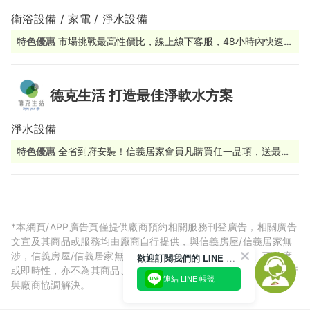
衛浴設備 / 家電 / 淨水設備
特色優惠
市場挑戰最高性價比，線上線下客服，48小時內快速應
援
德克生活 打造最佳淨軟水方案
淨水設備
特色優惠
全省到府安裝！信義居家會員凡購買任一品項，送最高
5000元電子折價券
*本網頁/APP廣告頁僅提供廠商預約相關服務刊登廣告，相關廣告
文宣及其商品或服務均由廠商自行提供，與信義房屋/信義居家無
涉，信義房屋/信義居家無法擔保廠商廣告內容的正確性、可信度
歡迎訂閱我們的 LINE 官方帳號
或即時性，亦不為其商品、服務品質負責，所生任何爭議皆請自行
連結 LINE 帳號
與廠商協調解決。