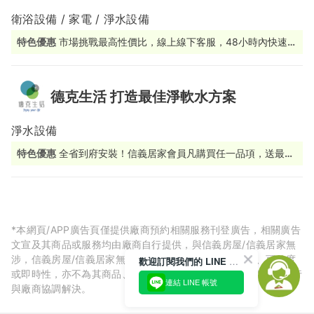
衛浴設備 / 家電 / 淨水設備
特色優惠
市場挑戰最高性價比，線上線下客服，48小時內快速應
援
德克生活 打造最佳淨軟水方案
淨水設備
特色優惠
全省到府安裝！信義居家會員凡購買任一品項，送最高
5000元電子折價券
*本網頁/APP廣告頁僅提供廠商預約相關服務刊登廣告，相關廣告
文宣及其商品或服務均由廠商自行提供，與信義房屋/信義居家無
涉，信義房屋/信義居家無法擔保廠商廣告內容的正確性、可信度
歡迎訂閱我們的 LINE 官方帳號
或即時性，亦不為其商品、服務品質負責，所生任何爭議皆請自行
連結 LINE 帳號
與廠商協調解決。