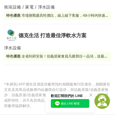
衛浴設備 / 家電 / 淨水設備
特色優惠
市場挑戰最高性價比，線上線下客服，48小時內快速應
援
德克生活 打造最佳淨軟水方案
淨水設備
特色優惠
全省到府安裝！信義居家會員凡購買任一品項，送最高
5000元電子折價券
*本網頁/APP廣告頁僅提供廠商預約相關服務刊登廣告，相關廣告
文宣及其商品或服務均由廠商自行提供，與信義房屋/信義居家無
涉，信義房屋/信義居家無法擔保廠商廣告內容的正確性、可信度
歡迎訂閱我們的 LINE 官方帳號
或即時性，亦不為其商品、服務品質負責，所生任何爭議皆請自行
連結 LINE 帳號
與廠商協調解決。