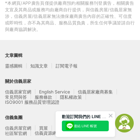
*本網頁/APP廣告頁僅提供廠商預約相關服務刊登廣告，相關廣告
文宣及其商品或服務均由廠商自行提供，與信義房屋/信義居家無
涉，信義房屋/信義居家無法擔保廠商廣告內容的正確性、可信度
或即時性，亦不為其商品、服務品質負責，所生任何爭議皆請自行
與廠商協調解決。
文章圖輯
靈感圖輯
知識文章
訂閱電子報
關於信義居家
信義居家官網
English Service
信義居家廠商募集
常見問與答
服務條款
隱私權政策
ISO9001 服務品質管理認證
歡迎訂閱我們的 LINE 官方帳號
信義集團
連結 LINE 帳號
信義房屋官網
買屋
賣屋
租屋
實價登錄
信義資源網站
社區幫官網