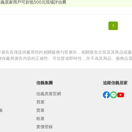
信義居家用戶可折抵500元現場評估費
繕
修
1
融
融
產物保險
APP廣告頁僅提供廠商預約相關服務刊登廣告，相關廣告文宣及其商品或
擔保廠商廣告內容的正確性、可信度或即時性，亦不為其商品、服務品
信義集團
追蹤信義居家
信義房屋官網
買屋
集
賣屋
租屋
實價登錄