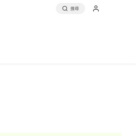
搜尋
實價登錄
前往信義房屋