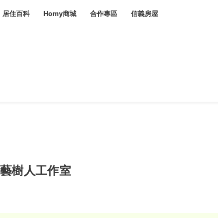
居住百科
Homy商城
合作專區
信義房屋
章
 設計裝潢 大館
潢
賣屋
租屋
計
居家設計
裝修攻略
生活提案
居家新聞
潢
潢
運
活講座
服務滿意度抽獎
電子報隱藏優惠
計
軟裝設計
包租代管
家
驗屋服務
蟲
毒
冷氣清洗
整理收納
專業除蟲
藝樹人工作室
備
備
系統家具
隱形鐵窗
油漆塗料