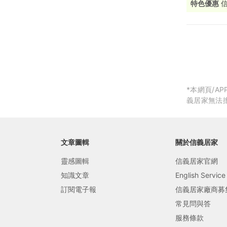
特色優惠
局部修
局部裝
生活金
生活金
*本網頁/
義居家無法
文章圖輯
關於信義居家
靈感圖輯
信義居家官網
知識文章
English Service
訂閱電子報
信義居家廠商募
常見問與答
服務條款