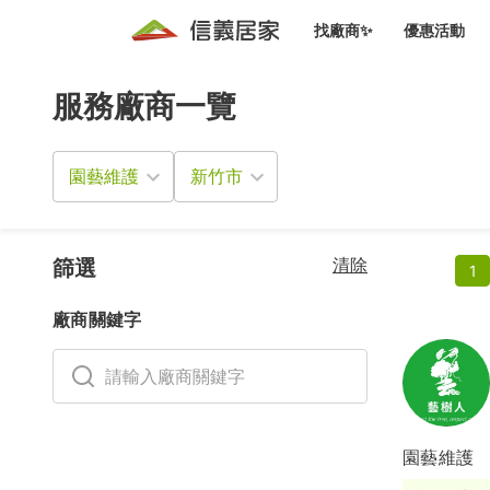
找廠商✨
優惠活動
服務廠商一覽
知識文
免費諮詢服務
前往
廠商募集
人才招募
居住好生活講座
設計裝
買屋
居住服務免費諮詢
園藝維護
室內設
設計裝
會員活動優惠
設計裝
搬家清
冷氣清洗(限時優惠)
新會員大禮包
免費居住好生
清除
室內設
篩選
1
優質搬
信義客戶優惠
廠商關鍵字
清潔除
信義成交客戶福利專區
清潔消
家居設
園藝維護
長照設