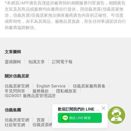
*本網頁/APP廣告頁僅提供廠商預約相關服務刊登廣告，相關廣告
文宣及其商品或服務均由廠商自行提供，與信義房屋/信義居家無
涉，信義房屋/信義居家無法擔保廠商廣告內容的正確性、可信度
或即時性，亦不為其商品、服務品質負責，所生任何爭議皆請自行
與廠商協調解決。
文章圖輯
靈感圖輯
知識文章
訂閱電子報
關於信義居家
信義居家官網
English Service
信義居家廠商募集
常見問與答
服務條款
隱私權政策
ISO9001 服務品質管理認證
歡迎訂閱我們的 LINE 官方帳號
信義集團
連結 LINE 帳號
信義房屋官網
買屋
賣屋
租屋
實價登錄
信義資源網站
社區幫官網