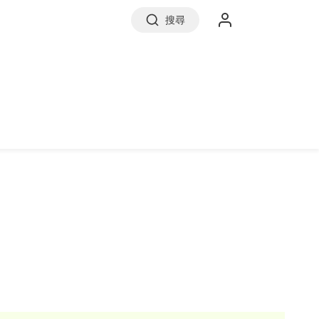
搜尋
實價登錄
前往信義房屋