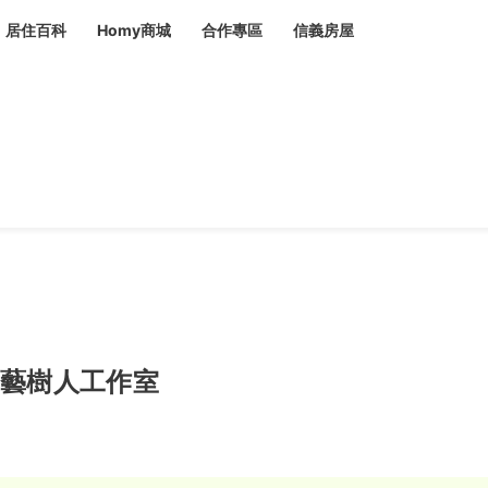
居住百科
Homy商城
合作專區
信義房屋
章
 設計裝潢 大館
潢
賣屋
租屋
計
居家設計
裝修攻略
生活提案
居家新聞
潢
潢
運
活講座
服務滿意度抽獎
電子報隱藏優惠
計
軟裝設計
包租代管
家
驗屋服務
蟲
毒
冷氣清洗
整理收納
專業除蟲
藝樹人工作室
備
備
系統家具
隱形鐵窗
油漆塗料