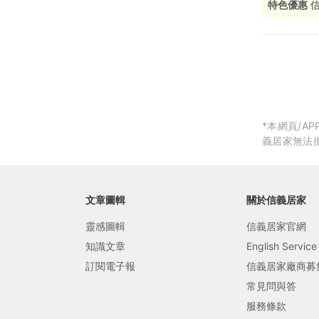
特色優惠
局部修
局部裝
生活金
生活金
*本網頁/
義居家無法
文章圖輯
關於信義居家
靈感圖輯
信義居家官網
知識文章
English Service
訂閱電子報
信義居家廠商募
常見問與答
服務條款