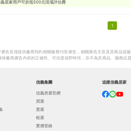
信義居家用戶可折抵500元現場評估費
繕
修
1
融
融
產物保險
APP廣告頁僅提供廠商預約相關服務刊登廣告，相關廣告文宣及其商品或
擔保廠商廣告內容的正確性、可信度或即時性，亦不為其商品、服務品
信義集團
追蹤信義居家
信義房屋官網
買屋
集
賣屋
租屋
實價登錄