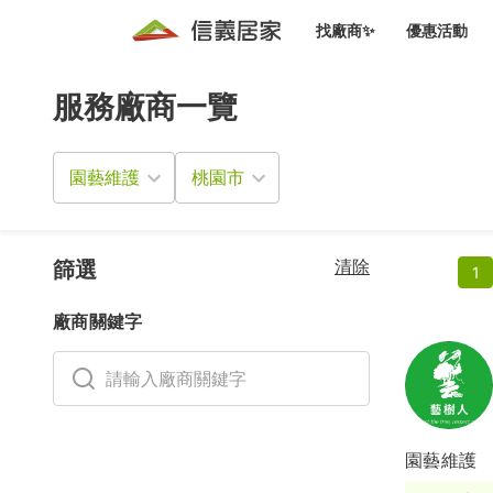
找廠商✨
優惠活動
服務廠商一覽
知識文
免費諮詢服務
前往
廠商募集
人才招募
居住好生活講座
設計裝
買屋
居住服務免費諮詢
園藝維護
室內設
設計裝
會員活動優惠
設計裝
搬家清
冷氣清洗(限時優惠)
新會員大禮包
免費居住好生
清除
室內設
篩選
1
優質搬
信義客戶優惠
廠商關鍵字
清潔除
信義成交客戶福利專區
清潔消
家居設
園藝維護
長照設