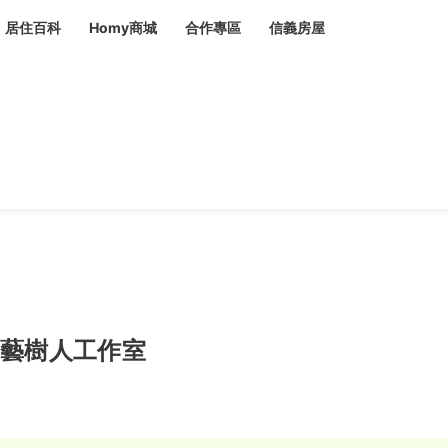
居住百科
Homy商城
合作專區
信義房屋
章
 設計裝潢 大館
潢
賣屋
租屋
計
居家設計
裝修攻略
生活提案
居家新聞
潢
潢
運
活講座
服務滿意度抽獎
電子報隱藏優惠
計
軟裝設計
包租代管
家
驗屋服務
蟲
毒
冷氣清洗
整理收納
專業除蟲
藝樹人工作室
備
備
系統家具
隱形鐵窗
油漆塗料