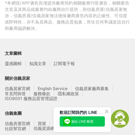
*本網頁/APP廣告頁僅提供廠商預約相關服務刊登廣告，相關廣告
文宣及其商品或服務均由廠商自行提供，與信義房屋/信義居家無
涉，信義房屋/信義居家無法擔保廠商廣告內容的正確性、可信度
或即時性，亦不為其商品、服務品質負責，所生任何爭議皆請自行
與廠商協調解決。
文章圖輯
靈感圖輯
知識文章
訂閱電子報
關於信義居家
信義居家官網
English Service
信義居家廠商募集
常見問與答
服務條款
隱私權政策
ISO9001 服務品質管理認證
歡迎訂閱我們的 LINE 官方帳號
信義集團
連結 LINE 帳號
信義房屋官網
買屋
賣屋
租屋
實價登錄
信義資源網站
社區幫官網