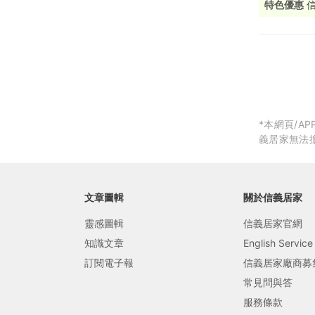
特色優惠
局部修
局部裝
生活金
生活金
*本網頁/
義居家無法
文章圖輯
關於信義居家
靈感圖輯
信義居家官網
知識文章
English Service
訂閱電子報
信義居家廠商募
常見問與答
服務條款