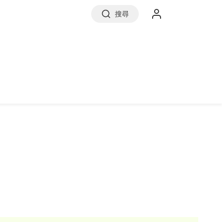
搜尋
實價登錄
前往信義房屋