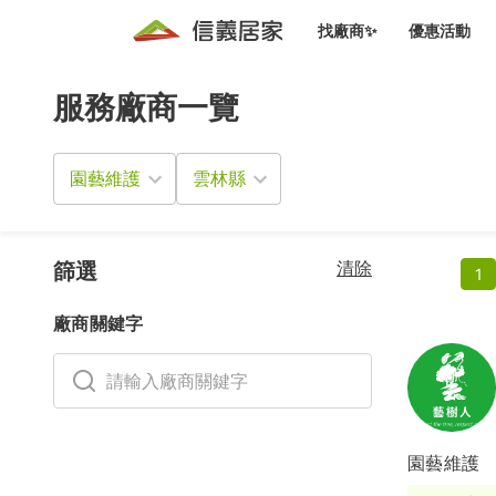
找廠商✨
優惠活動
服務廠商一覽
知識文
免費諮詢服務
前往
廠商募集
人才招募
居住好生活講座
設計裝
買屋
居住服務免費諮詢
園藝維護
室內設
設計裝
會員活動優惠
設計裝
搬家清
冷氣清洗(限時優惠)
新會員大禮包
免費居住好生
清除
室內設
篩選
1
優質搬
信義客戶優惠
廠商關鍵字
清潔除
信義成交客戶福利專區
清潔消
家居設
園藝維護
長照設