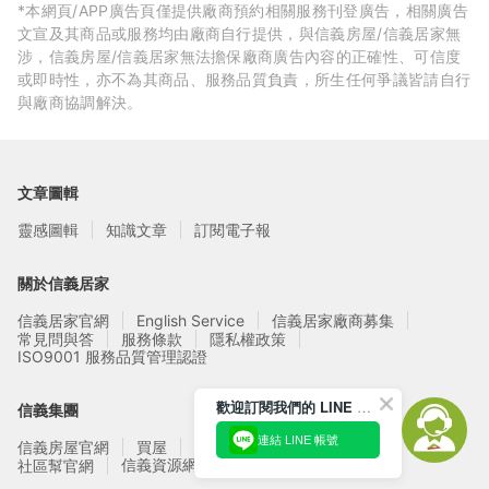
*本網頁/APP廣告頁僅提供廠商預約相關服務刊登廣告，相關廣告
文宣及其商品或服務均由廠商自行提供，與信義房屋/信義居家無
涉，信義房屋/信義居家無法擔保廠商廣告內容的正確性、可信度
或即時性，亦不為其商品、服務品質負責，所生任何爭議皆請自行
與廠商協調解決。
文章圖輯
靈感圖輯
知識文章
訂閱電子報
關於信義居家
信義居家官網
English Service
信義居家廠商募集
常見問與答
服務條款
隱私權政策
ISO9001 服務品質管理認證
歡迎訂閱我們的 LINE 官方帳號
信義集團
連結 LINE 帳號
信義房屋官網
買屋
賣屋
租屋
實價登錄
信義資源網站
社區幫官網